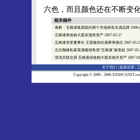
六色，而且颜色还在不断变
相关稿件
·
唐桥：五粮液集团面向两个市场铸造名酒品牌
2008-
·
五粮液将收购大股东酒类资产
2007-03-27
·
五粮液变更董事长 王国春卸任唐桥将接任
2007-03-2
·
北京顺峰私家菜酒楼销售假“五粮液”被查处
2007-03
·
澄清关联交易 五粮液拟收购大股东相关资产
2007-01
关于我们 |
版面设置
|
Copyright © 2000 - 2006 XINHUA