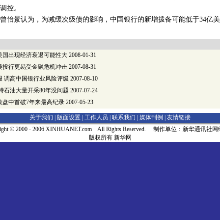
调控。
怡景认为，为减缓次级债的影响，中国银行的新增拨备可能低于34亿美
美国出现经济衰退可能性大
2008-01-31
美投行更易受金融危机冲击
2007-08-31
报 调高中国银行业风险评级
2007-08-10
特石油大量开采80年没问题
2007-07-24
数盘中首破7年来最高纪录
2007-05-23
关于我们 |
版面设置
|
工作人员
|
联系我们
|
媒体刊例
|
友情链接
right © 2000 - 2006 XINHUANET.com All Rights Reserved. 制作单位：新华通讯
版权所有 新华网