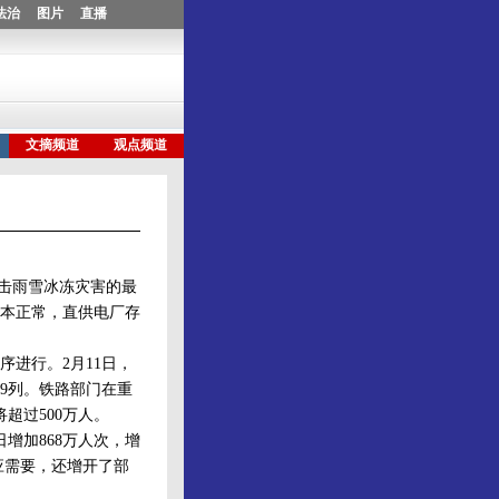
抗击雨雪冰冻灾害的最
本正常，直供电厂存
进行。2月11日，
59列。铁路部门在重
超过500万人。
增加868万人次，增
适应需要，还增开了部