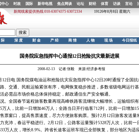
国务院应急指挥中心通报12日抢险抗灾最新进展
2008-02-13 记者:张毅 来源:经济参考报
2日电 国务院煤电油运和抢险抗灾应急指挥中心12日20时通报了全国
路、交通、民航运输紧张有序，电网恢复稳步推进，多数省级电网运行基
活必需品市场价格总体保持稳定，邮政通信生产安全畅通。
。全国春节返程旅客数量再现高峰铁路客流继续大幅增长，运输组织有序
5万人，比前一日增加46万人；全路当日开行临客712列，比前一日增加1
售票窗口，提高售票速度，尽力方便旅客购票。预计2月12日旅客发送量将
沛，春运平稳进行。2月12日，公路客运量预计5328万人次，比前一日
加433万人次，增长8.9%。跨省长途客运班车现已全部恢复，部分地区为