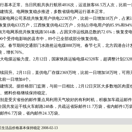
本正常。当日民航共执行航班4816次，运送旅客66.5万人次，比前一
情况。电网恢复稳步推进，多数省级电网运行基本正常。
家电网公司系统共恢复用户供电2230万户，比前一日增加18万户，占累
南恢复供电633万户，江西恢复供电422万户，分别占停电用户的85.9%和94
方电网系统共恢复线路5014条，占因灾停运线路总数的72.6%；恢复变电
。90个受停电影响的县市中，89个已全部或部分恢复供电。
春节期间交通部门水路抢运电煤888万吨。春节七天，北方四港合计发
吨，增长76%。
运输力度。2月12日，国家铁路运输电煤42328车，超调整计划2328车
。
升。2月11日，直供电厂存煤2369万吨，比前一日增加58万吨，可用
比前一日增加4个。
情况。据价格部门监测，与前一日相比，2月12日灾区大多数地区肉蛋
、燃料价格继续保持稳定。
是受灾省份的邮件重点局利用天气较好的有利时机，积极加车疏运邮件
全国共发运干线火车邮路248条，共疏运省际邮件11.7万袋，省内邮件1
邮件6.7万袋，省内邮件24.3万袋。
区生活品价格基本保持稳定
2008-02-13