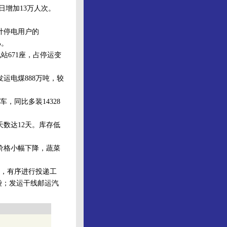
日增加13万人次。
计停电用户的
%。
站671座，占停运变
运电煤888万吨，较
，同比多装14328
天数达12天。库存低
价格小幅下降，蔬菜
，有序进行投递工
万袋；发运干线邮运汽