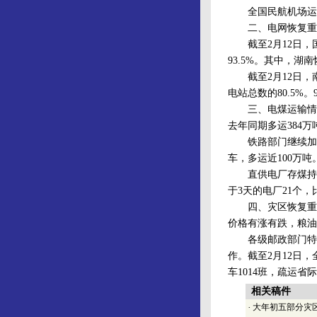
全国民航机场运行基
二、电网恢复重建
截至2月12日，国
93.5%。其中，湖
截至2月12日，南
电站总数的80.5%
三、电煤运输情况。
去年同期多运384万
铁路部门继续加大电煤
车，多运近100万吨
直供电厂存煤持续回
于3天的电厂21个，
四、灾区恢复重建
价格有涨有跌，粮油
各级邮政部门特别
作。截至2月12日，
车1014班，疏运省际
相关稿件
·
大年初五部分灾