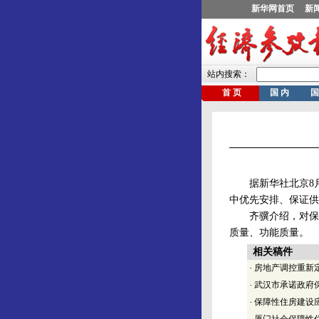
据新华社北京8月3
中优先安排、保证供
齐骥介绍，对保障
质量、功能质量。
相关稿件
·
房地产调控重新
·
武汉市承诺政府保
·
保障性住房建设