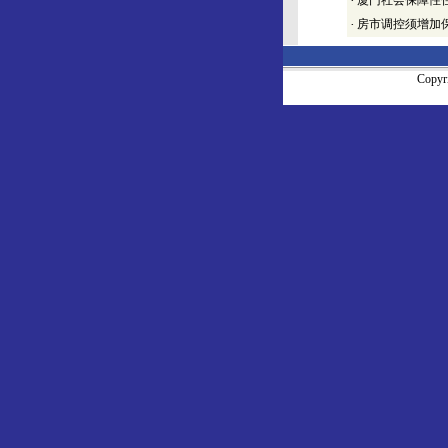
·
厦门社会保障性住
·
房市调控须增加
Copy