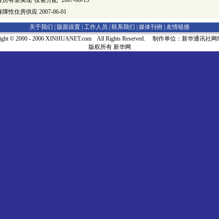
房有望实现“按需分配”
2007-08-13
保障性住房供应
2007-06-01
关于我们 |
版面设置
|
工作人员
|
联系我们
|
媒体刊例
|
友情链接
right © 2000 - 2006 XINHUANET.com All Rights Reserved. 制作单位：新华通讯
版权所有 新华网