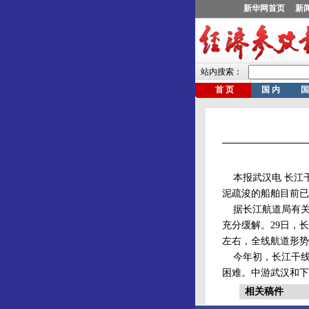
本报武汉电 长江
泥疏浚的船舶目前已
据长江航道局有关
充分缓解。29日，长
左右，全线航道形势
今年初，长江干线
困难。中游武汉和下
相关稿件