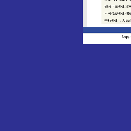
·
部分下放外汇业
·
不可低估外汇储
·
中行外汇：人民
Copy