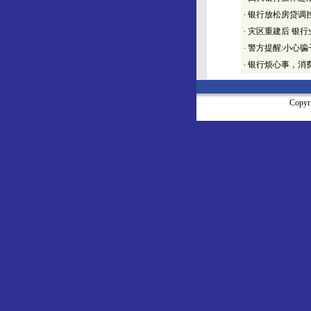
·
银行放松房贷调
·
灾区重建后 银
·
警方提醒:小心
·
银行烦心事，消
Copy