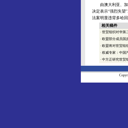
由澳大利亚、加拿
决定表示“强烈失望
法案明显违背多哈回
相关稿件
·
世贸组织对华第
·
欧盟部分成员国
·
欧盟将对世贸组
·
权威专家：中国
·
中方正研究世贸
Copy