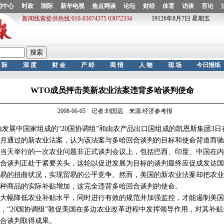
WTO成员抨击美新农业法案违背多哈谈判使命
2008-06-05 记者:刘国远 来源:经济参考报
展中国家组成的“20国协调组”和由农产品出口国组成的凯恩斯集团3日
月通过的新农业法案，认为该法案与多哈回合谈判的目标和使命背道而驰
举行的一次农业问题非正式谈判会议上，包括巴西、印度、中国在内的“
合谈判正处于紧要关头，这轮以促进发展为目标的谈判最终应促成发达国
易的扭曲状况，实现贸易的公平竞争。然而，美国的新农业法案却把农业
种商品的实际补贴增加，这完全违背多哈回合谈判的使命。
幅降低农业补贴水平，同时进行有效的规范并加强监控，才能遏制美国
，“20国协调组”敦促美国在多边农业改革进程中发挥领导作用，对其补
合谈判取得成果。