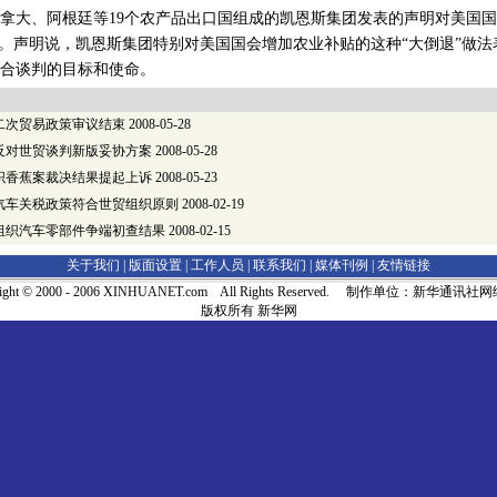
大、阿根廷等19个农产品出口国组成的凯恩斯集团发表的声明对美国国
”。声明说，凯恩斯集团特别对美国国会增加农业补贴的这种“大倒退”做
合谈判的目标和使命。
二次贸易政策审议结束
2008-05-28
反对世贸谈判新版妥协方案
2008-05-28
织香蕉案裁决结果提起上诉
2008-05-23
汽车关税政策符合世贸组织原则
2008-02-19
组织汽车零部件争端初查结果
2008-02-15
关于我们 |
版面设置
|
工作人员
|
联系我们
|
媒体刊例
|
友情链接
right © 2000 - 2006 XINHUANET.com All Rights Reserved. 制作单位：新华通讯
版权所有 新华网