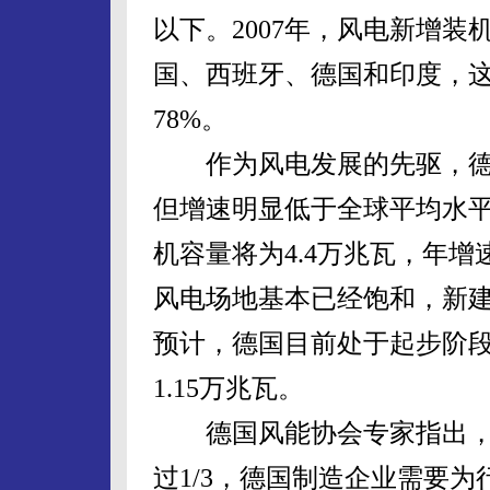
以下。2007年，风电新增
国、西班牙、德国和印度，
78%。
作为风电发展的先驱，德
但增速明显低于全球平均水平
机容量将为4.4万兆瓦，年增
风电场地基本已经饱和，新
预计，德国目前处于起步阶段
1.15万兆瓦。
德国风能协会专家指出，
过1/3，德国制造企业需要