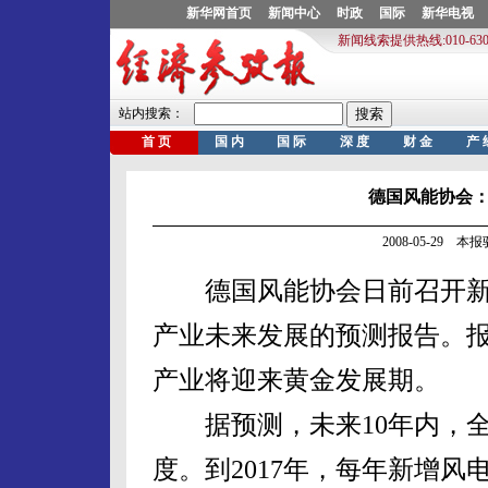
德国风能协会
2008-05-29 
德国风能协会日前召开新
产业未来发展的预测报告。报
产业将迎来黄金发展期。
据预测，未来10年内，全
度。到2017年，每年新增风