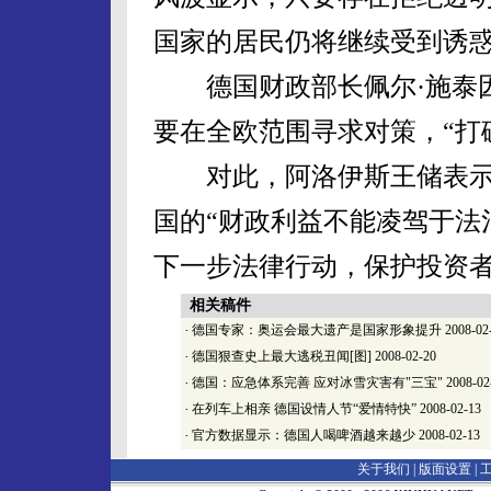
国家的居民仍将继续受到诱惑
德国财政部长佩尔·施泰因
要在全欧范围寻求对策，“打
对此，阿洛伊斯王储表示
国的“财政利益不能凌驾于法
下一步法律行动，保护投资者
相关稿件
·
德国专家：奥运会最大遗产是国家形象提升
2008-02
·
德国狠查史上最大逃税丑闻[图]
2008-02-20
·
德国：应急体系完善 应对冰雪灾害有"三宝"
2008-02
·
在列车上相亲 德国设情人节“爱情特快”
2008-02-13
·
官方数据显示：德国人喝啤酒越来越少
2008-02-13
关于我们 |
版面设置
|