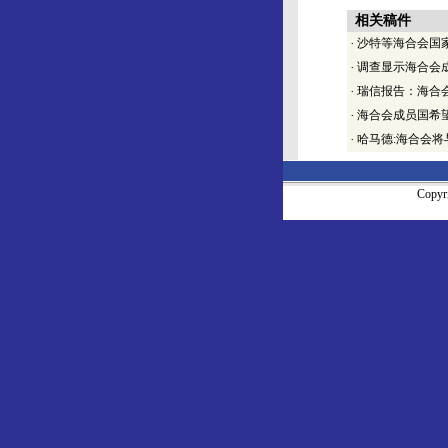
相关稿件
·
沙特等海合会国家
·
调查显示海合会
·
瑞信报告：海合
·
海合会成员国希
·
哈马德:海合会
Copy