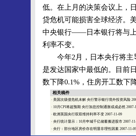
低。在上月的决策会议上，
贷危机可能损害全球经济。
中央银行——日本银行将与上
利率不变。
今年2月，日本央行将主导利
是发达国家中最低的。目前日
数下降0.1%，住房开工数下
相关稿件
·
美国次级债危机未解 央行警示银行境外投资风险
200
·
10月CPI将超预期 央行加息控制通胀或成必然
2007-
·
欧洲英国央行双双维持利率不变
2007-11-09
·
央行统计显示：10月申城千亿储蓄搬进股市
2007-11
·
央行：部分地区房价存在明显非理性因素
2007-11-0