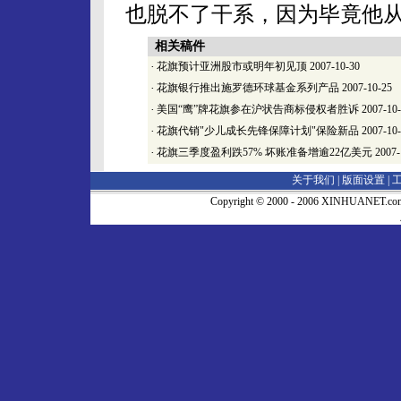
也脱不了干系，因为毕竟他
相关稿件
·
花旗预计亚洲股市或明年初见顶
2007-10-30
·
花旗银行推出施罗德环球基金系列产品
2007-10-25
·
美国“鹰”牌花旗参在沪状告商标侵权者胜诉
2007-10
·
花旗代销"少儿成长先锋保障计划"保险新品
2007-10
·
花旗三季度盈利跌57% 坏账准备增逾22亿美元
2007-
关于我们 |
版面设置
|
Copyright © 2000 - 2006 XINHUA