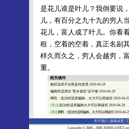
是花儿谁是叶儿？我倒要说
儿，有百分之九十九的穷人
花儿，富人成了叶儿。你看
租，空着的空着，真正名副
样久而久之，穷人会越穷，
重。
相关稿件
·
购经适房不治罪是何道理
2010-04-29
·
骗购经适房仅“责令退回”还不够
2010-04-29
·
网民：惩治经适房骗购，火力可以再猛些
2010-04-2
·
[关注]
惩治经适房骗购火力可以再猛些
2010-04-29
·
[关注]
网民：惩治经适房骗购，火力可以再猛些
2010-04-2
关于我们 |
版面设置
|
Copyright © 2000 - 2006 XINHUA