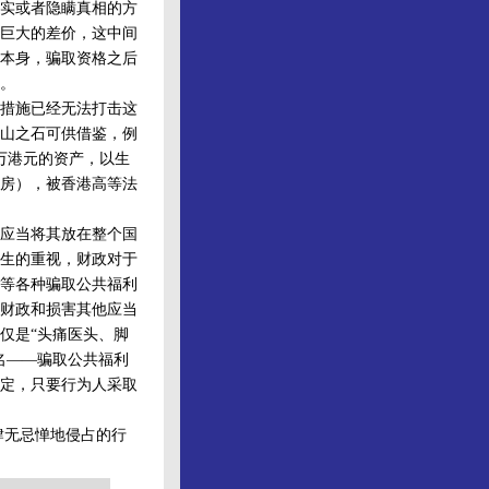
实或者隐瞒真相的方
巨大的差价，这中间
本身，骗取资格之后
。
措施已经无法打击这
山之石可供借鉴，例
0万港元的资产，以生
适房），被香港高等法
应当将其放在整个国
生的重视，财政对于
等各种骗取公共福利
财政和损害其他应当
仅是“头痛医头、脚
名——骗取公共福利
定，只要行为人采取
肆无忌惮地侵占的行