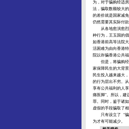
为，对于骗购经适房
法，骗取数额较大的
的差价就是国家减免
仍然需要其实际付款
从各地愈演愈烈的
种行为，王玉国的倡
如香港前高等法院大法
活困难为由向香港特
院以诈骗香港公共福
但是，将骗购经适
家保障民生的大背景
民生投入越来越大，
的行为层出不穷。从
享有公共福利的人享
痛医脚”。所以，建
罪。同时，鉴于诸如
虚假的手段骗取了相
只有设立了 “骗取
为才有可能减少。