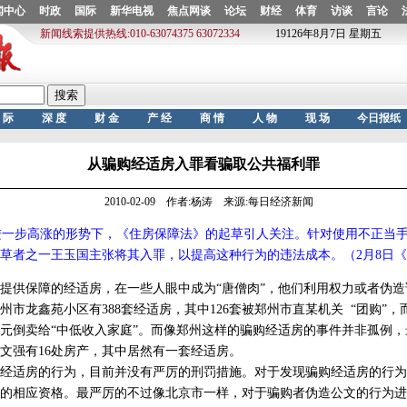
从骗购经适房入罪看骗取公共福利罪
2010-02-09 作者:杨涛 来源:每日经济新闻
价进一步高涨的形势下，《住房保障法》的起草引人关注。针对使用不正当
草者之一王玉国主张将其入罪，以提高这种行为的违法成本。（2月8日
供保障的经适房，在一些人眼中成为“唐僧肉”，他们利用权力或者伪造
州市龙鑫苑小区有388套经适房，其中126套被郑州市直某机关 “团购”
万元倒卖给“中低收入家庭”。而像郑州这样的骗购经适房的事件并非孤例
文强有16处房产，其中居然有一套经适房。
适房的行为，目前并没有严厉的刑罚措施。对于发现骗购经适房的行为
的相应资格。最严厉的不过像北京市一样，对于骗购者伪造公文的行为进