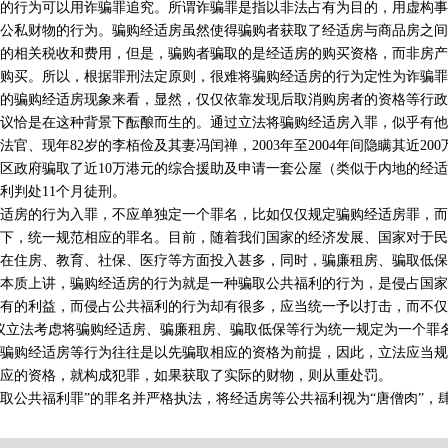
的行为可以用诈骗罪追究。所谓诈骗罪是指以非法占有为目的，用虚构事
公私财物的行为。骗购经适房虽然使得骗购者获取了经适房与商品房之间
的相关税收和费用，但是，骗购者骗取的是经适房的购买资格，而非房产
购买。所以，根据罪刑法定原则，很难将骗购经适房的行为定性为诈骗罪
骗购经适房现象来看，显然，仅仅依靠发现后取消购房者的资格等行政
议恰是在这种背景下酝酿而生的。通过立法将骗购经适房入罪，似乎有他
官、现年82岁的李栢俭及其妻冯闰禅，2003年至2004年间隐瞒其近20
区政府骗取了近10万港元的综合援助及申请一套公屋（类似于内地的经
利判处11个月徒刑。
房的行为入罪，不应单独定一个罪名，比如仅仅规定骗购经适房罪，而
下，统一规范相应的罪名。目前，随着我们国家的经济发展、国家对于民
在住房、教育、社保、医疗等方面投入甚多，同时，骗廉租房、骗取低保
本质上讲，骗购经适房的行为就是一种骗取公共福利的行为，是侵占国家
有的利益，而侵占公共福利的行为却有很多，应当统一予以打击，而不仅
议立法考虑将骗购经适房、骗廉租房、骗取低保等行为统一规定为一个罪
骗购经适房等行为往往是以先骗取相应的资格为前提，因此，立法应当规
应的资格，就构成犯罪，如果获取了实际的财物，则从重处罚。
公共福利罪”的罪名并严格执法，将经适房等公共福利视为“唐僧肉”，