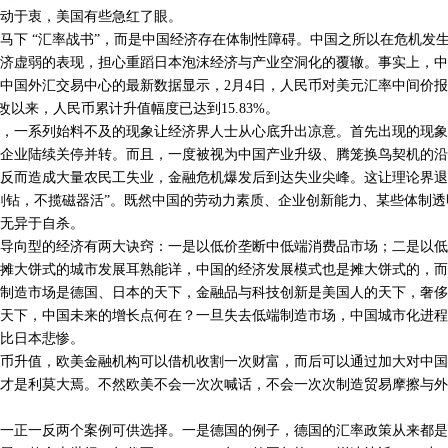
动于衷，美国有些急红了眼。
下 “汇率战书”，而是中国经济存在体制性障碍。中国之所以在危机发
济虚弱的表现，担心重蹈日本泡沫经济与产业空洞化的覆辙。事实上，中
中国外汇交易中心的最新数据显示，2月4日，人民币对美元汇率中间价报6.
汇改以来，人民币累计升值幅度已达到15.83%。
系列始料不及的现象让经济界人士从心底升出凉意。首先出现的现象是从
企业陆续关停并转。而且，一度被视为中国产业升级、腾笼换鸟契机的沿
反而造成大量农民工失业，金融危机爆发后到达失业尖峰。这让理论界退
刚钻，不揽磁器活”。既然中国的劳动力素质、企业创新能力、某些体制
无异于自杀。
向型的经济有两大诀窍：一是以低价垄断中低端消费品市场；二是以低
摊大饼式的城市发展耳熟能详，中国的经济发展模式也是摊大饼式的，而
制造市场是德国、日本的天下，金融品与科技创新是美国人的天下，奢侈
天下，中国未来的增长点何在？一旦失去低端制造市场，中国城市化进程
比日本悲惨。
升值，欧美金融机构可以借机收割一次财富，而后可以通过加大对中国
才是利莫大焉。不然欧美不会一次次喊话，不会一次次制造贸易摩擦与外
正一反两个案例可供选择。一是德国的例子，德国的汇率政策从来都是