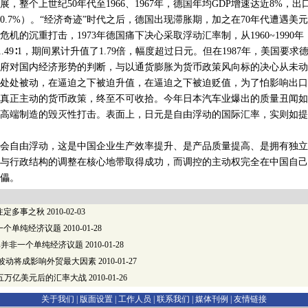
，整个上世纪50年代至1966、1967年，德国年均GDP增速达近8%，
0.7%）。“经济奇迹”时代之后，德国出现滞胀期，加之在70年代遭遇美
机的沉重打击，1973年德国痛下决心采取浮动汇率制，从1960~1990
到1.49∶1，期间累计升值了1.79倍，幅度超过日元。但在1987年，美国要
府对国内经济形势的判断，与以通货膨胀为货币政策风向标的决心从未动
处被动，在逼迫之下被迫升值，在逼迫之下被迫贬值，为了怕影响出口
真正主动的货币政策，终至不可收拾。今年日本汽车业爆出的质量丑闻如
高端制造的毁灭性打击。表面上，日元是自由浮动的国际汇率，实则如提
自由浮动，这是中国企业生产效率提升、是产品质量提高、是拥有独立
与行政结构的调整在核心地带取得成功，而调控的主动权完全在中国自己
儡。
注定多事之秋
2010-02-03
一个单纯经济议题
2010-01-28
率并非一个单纯经济议题
2010-01-28
率波动将成影响外贸最大因素
2010-01-27
P五万亿美元后的汇率大战
2010-01-26
关于我们 |
版面设置
|
工作人员
|
联系我们
|
媒体刊例
|
友情链接