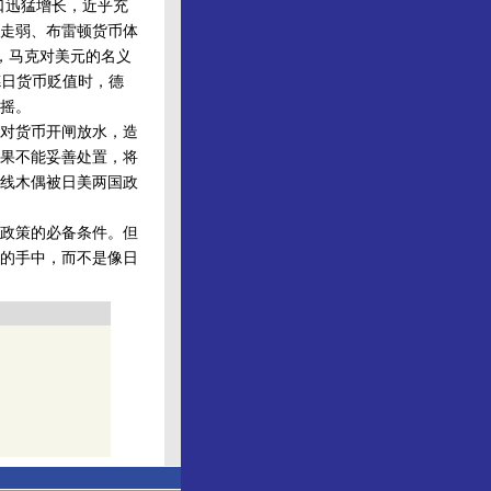
出口迅猛增长，近乎充
元走弱、布雷顿货币体
年，马克对美元的名义
求德日货币贬值时，德
摇。
对货币开闸放水，造
果不能妥善处置，将
线木偶被日美两国政
政策的必备条件。但
的手中，而不是像日