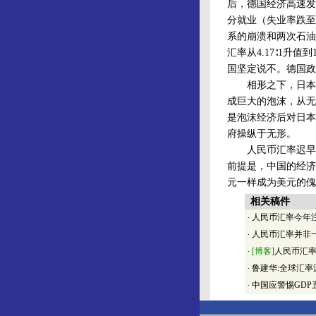
后，德国经济高速发展
分就业（失业率跌至
系的崩溃和两次石油危
汇率从4.17∶1升值
国坚定说不。德国政
相形之下，日本处
成巨大的泡沫，从无
是泡沫经济后对日本
府操纵于无形。
人民币汇率迟早会
前提是，中国的经济
元一样成为美元的傀
相关稿件
·
人民币汇率今年
·
人民币汇率并非
·
[博客]
人民币汇
·
鲁建华:全球汇
·
中国应警惕GD