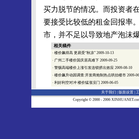
买力脱节的情况。而投资者
要接受比较低的租金回报率
市，并不足以导致地产泡沫
相关稿件
·
楼价飙得高 更易受“秋凉”
2009-10-13
·
广州二手楼价国庆居高难下
2009-09-25
·
警惕高端楼价上涨引发连锁挤出效应
2009-08-10
·
楼价飙升动因调查:开发商炮制热点哄抬楼市
2009-06
·
利好利空对冲 楼价猛涨没门
2009-06-05
关于我们 |
版面设置
|
Copyright © 2000 - 2006 XINHUA