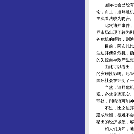
国际社会已经有一
论，而且，迪拜危机
主流看法较为吻合。
此次迪拜事件，危
券市场出现了较为剧
务危机的经验，则迪
目前，阿布扎比已
注迪拜债务危机，确
的失控而导致产生更
由此可以看出，作
的灾难性影响。尽管
国际社会在经历了一
当然，迪拜危机的
观，必然偏离现实。
弱处，则暗流可能冲
不过，比之迪拜危
建成绿洲，很难不会
砌出的经济城堡，容
如人们所知，迪拜