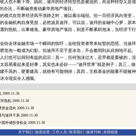
收入也不断下滑。因此，迪拜的经济转型也是被迫的，而这种转型又是借
”的办法，不断融资推动豪华房地产项目。
模式在世界经济风平浪静之时，难以看出端倪。但一旦经济风向突变，
的金融机构自身受损，必然波及迪拜。可以说，迪拜的金融中心梦，原本
遇到危机，出事难免。豪华房地产项目，则是不断累积泡沫，当经济下行
给全球金融市场一个瞬间的惊吓，会给投资者带来短暂的恐慌。当迪拜
肥皂泡一般成为幻影。但迪拜不至于是冰岛，不会脆弱到从此倒地不起。
们也可以得到有益的启示：其一，任何泡沫过大，迟早都是要破的，没
太容易看起来是好事，其实也未必好——“迪拜世界”就是例子；其三，
建不高的，硬要建高，就很有可能倒掉；其四，主权基金的能量不能被神
冰冷现实令人感慨。
机
2009-11-30
迪拜危机
2009-11-30
球资金流向
2009-11-30
清与迪拜干系
2009-11-30
中国外储投资机会
2009-11-30
关于我们 |
版面设置
|
工作人员
|
联系我们
|
媒体刊例
|
友情链接