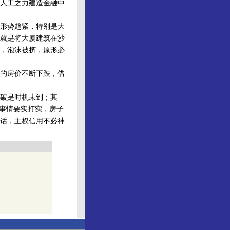
人工之力建造金融中
形势趋紧，特别是大
就是将大厦建筑在沙
，泡沫被挤，原形必
的房价不断下跌，借
破是时机未到；其
做事情要实打实，房子
话，主权信用不必神