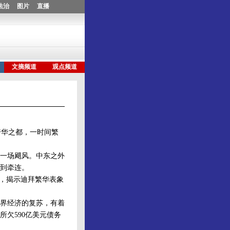
华之都，一时间繁
一场飓风。中东之外
到牵连。
，揭示迪拜繁华表象
界经济的复苏，有着
欠590亿美元债务