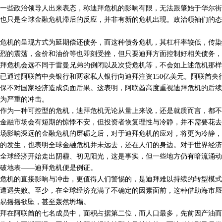
些政治领导人出来表态，称迪拜危机的影响有限，无法跟肇始于华尔街
也只是全球金融危机滞后的反应，并非有新的危机出现。政治领袖们的态
机的呈现方式为延期偿还债务，而这种债务危机，其杠杆率较低，传染
烈的震荡，金价和油价等也即刻受挫，但只要迪拜方面控制好相关债务，
拜危机会远不同于雷曼兄弟的倒闭以及次贷危机等，不会如上述危机那样
通过阿联酋中央银行和两家私人银行向迪拜注资150亿美元。阿联酋央
保不对国家经济造成负面后果。这表明，阿联酋高度重视迪拜危机的后续
为严重的冲击。
为一种可控型的危机，迪拜危机无论从量上来说，还是就质而言，都不
金融市场会有短期的惊悸不安，但投资者恢复理性与冷静，并不需要花去
场影响深远的金融危机的磨砺之后，对于迪拜危机的应对，将更为冷静，
发生，也表明全球金融危机并未远去，还在人们的身边。对于世界经济
全球经济开始走出阴霾、初见阳光，这是事实，但一些地方仍有暗流涌动
破地表——迪拜危机便是例证。
机的直接影响与冲击，更值得人们警惕的，是迪拜难以持续的转型模式
遭遇失败。至少，在全球经济充满了不确定的因素面前，这种借助海市蜃
易摇摇欲坠，甚至轰然坍塌。
在阿联酋的七名成员中，面积占据第二位，而人口最多，先前因产油而