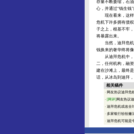
存量不断萎缩，石油
心，并通过“钱生钱
现在看来，这样的
危机下许多拥有债权
子之上，根基不牢，
将暴露出来。
当然，迪拜危机会
钱换来的奢华终将像
从迪拜危机中，人
二，任何机构，融资
建在沙滩上，最终是
话，从冰岛到迪拜，
相关稿件
·
网友热议迪拜危
·
[网评]
网友热议
·
迪拜危机或改全
·
多家银行纷纷撇
·
迪拜危机可能是