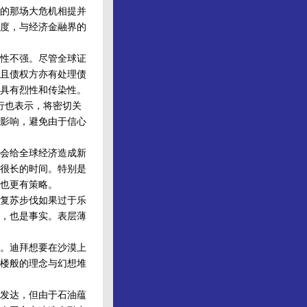
的那场大危机相提并
度，与经济金融界的
性不强。尽管全球证
且债权方亦有处理债
具有烈性和传染性。
行也表示，将密切关
影响，避免由于信心
会给全球经济造成新
很长的时间。特别是
也更有策略。
复苏步伐如果过于乐
，也是事实。表层薄
。迪拜想要在沙漠上
楼般的理念与幻想堆
发达，但由于石油蕴