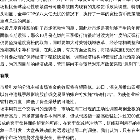
场担忧全球流动性收紧信号可能导致国内现有的宽松货币政策调整。特别
头明显，全年GDP保八大任无忧的情况下，执行了一年的宽松货币政策能否
重点关注的问题。
紧尺度直接影响到了市场流动性问题，因此对市场是否能够产生跨年度
面临长期紧张，那么10月份点燃的三季报行情很难过渡为跨年度的反弹
仍要坚持适度宽松的取向，同时要加大对关键领域改革、经济结构调整和
预期加以引导和管理。在此之前，有关方面还提出，将继续实施积极的财
个月要处理好保持经济平稳较快发展、调整经济结构和管理好通胀预期的
后，为巩固目前的经济成果，管理层尚不会贸然对现有政策采取“急刹车”
有限
后引发的分流主板市场资金的效应将有望降低。28日，深交所推出四项
以各种违规手段影响股价或交易量的账户将实施“精确打击”。为使创业板
管打击力度，降低了资金爆炒的可能性。
本周前三个交易日的走势看，市场在周二出现的主动性调整与创业板的
弹新高后，市场普遍看多本周市场。但试想股指一路高歌猛进冲过3200点
8点一带形成的套牢盘将面临解套的可能，在套牢盘减持冲动下，短线获利筹码
象一旦引发，大盘杀跌动能将远远超过周二的调整。我们认为，只有在主
两个市场的走势才是最安全、最平稳的。