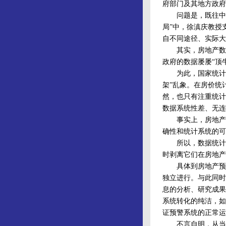
府部门及其地方政府
问题是，既往中国
局”中，徐滇庆教授
自不同途径、实际大
其实，房地产数据
政府的数据屡屡“顶
为此，国家统计局
架”乱象。在房价统
然，也只有注重统计
数据系统性差、无连
事实上，房地产数
确性和统计系统的可
所以，数据统计技
时剥离它们在房地产
具体到房地产预警
独立进行。与此同时
息的分析、研究成果
系统转化的纯洁，如
证预警系统的正常运
不言自明，从当前