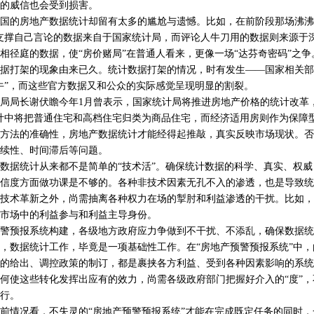
的威信也会受到损害。
的房地产数据统计却留有太多的尴尬与遗憾。比如，在前阶段那场沸沸
支撑自己言论的数据来自于国家统计局，而评论人牛刀用的数据则来源于
相径庭的数据，使“房价赌局”在普通人看来，更像一场“达芬奇密码”之争
打架的现象由来已久。统计数据打架的情况，时有发生——国家相关部
牛”，而这些官方数据又和公众的实际感觉呈现明显的割裂。
局长谢伏瞻今年1月曾表示，国家统计局将推进房地产价格的统计改革，
计中将把普通住宅和高档住宅归类为商品住宅，而经济适用房则作为保障
方法的准确性，房地产数据统计才能经得起推敲，真实反映市场现状。否
续性、时间滞后等问题。
据统计从来都不是简单的“技术活”。确保统计数据的科学、真实、权威
信度方面做功课是不够的。各种非技术因素无孔不入的渗透，也是导致统
术革新之外，尚需抽离各种权力在场的掣肘和利益渗透的干扰。比如，
市场中的利益参与和利益主导身份。
预报系统构建，各级地方政府应力争做到不干扰、不添乱，确保数据统
，数据统计工作，毕竟是一项基础性工作。在“房地产预警预报系统”中
的给出、调控政策的制订，都是裹挟各方利益、受到各种因素影响的系统
何使这些转化发挥出应有的效力，尚需各级政府部门把握好介入的“度”
行。
情况看，不失灵的“房地产预警预报系统”才能在完成既定任务的同时，