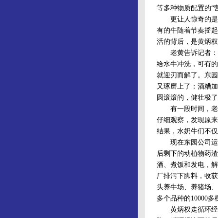
等多种物质配置的“
更让人惊奇的是，
有的牛随着节奏摇起
活的背后，是黄炳权
老黄告诉记者：水
给水牛冲洗，可有的
就迎刃而解了。东园
又琢磨上了：酒糟加
圆滚滚的，健壮极了
有一段时间，老黄
仔细观察，发现原来
结果，水奶牛们不仅
现在东园公司运行
后剩下的动植物药渣
酒、煮饭和发电，解
厂排污下脚料，收获
头养牛场、养猪场、
多个品种的1000
黄炳权走循环经济