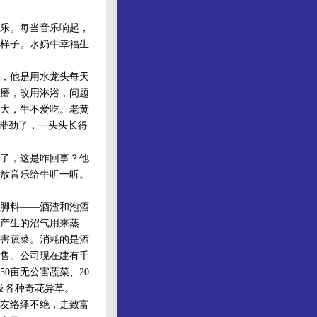
乐。每当音乐响起，
样子。水奶牛幸福生
，他是用水龙头每天
磨，改用淋浴，问题
大，牛不爱吃。老黄
可带劲了，一头头长得
了，这是咋回事？他
放音乐给牛听一听。
脚料——酒渣和泡酒
产生的沼气用来蒸
害蔬菜。消耗的是酒
售。公司现在建有千
0亩无公害蔬菜、20
以及各种奇花异草。
友络绎不绝，走致富