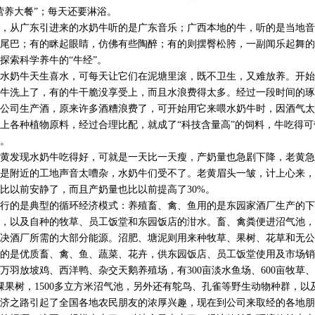
营养大餐”；每天还要淋浴。
从广东引进来的水奶牛听的是广东音乐；广西本地的牛，听的是当地音
尾巴；有的眯起眼睛，仿佛有些陶醉；有的则摆臀松胯，一副闻乐起舞的
探索科学养牛的“牛经”。
奶牛天生喜水，可每天让它们在泥塘里滚，既不卫生，又难放养。开始
牛洗上了，有的牛干脆没享受上，而且水浪费得太多。经过一段时间的琢
公司生产酒，原来许多酒糟浪费了，可开始用它来喂水奶牛时，因酒气太
上各种植物原料，经过合理比配，就成了“科技含量高”的饲料，牛吃得
。
发现水奶牛吃得好，可就是一天比一天瘦，产奶量也急剧下降，老黄急
是附近的工地声音太嘈杂，水奶牛们受不了。老黄眉头一皱，计上心来，
比以前安静了，而且产奶量也比以前提高了30%。
的是典型的循环经济模式：养殖畜、禽、鱼用的是东园家酒厂生产的下
，以及自种的牧草、员工饭堂和东园饭店的泔水。畜、禽粪便进沼气池，
决酒厂所需的大部分能源。沼肥、塘泥则用来种牧草、果树、花草和无公
的是优质畜、禽、鱼、蔬菜、花卉，供东园饭店、员工饭堂使用及市场销
万羽放坡鸡、西洋鸭、杂交天鹅养殖场，有300亩淡水鱼场、600亩牧草、5
0多棵果树，1500多立方米沼气池，另外还有鸵鸟、孔雀等野生动物种群，
之路引起了全国各地农民朋友的浓厚兴趣，现在到公司来取经的各地朋