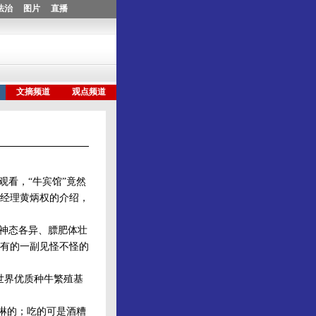
看，“牛宾馆”竟然
经理黄炳权的介绍，
神态各异、膘肥体壮
有的一副见怪不怪的
世界优质种牛繁殖基
淋的；吃的可是酒糟