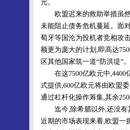
元。
欧盟迟来的救助举措虽然暂
未能阻止债务危机蔓延。面对
萄牙等国沦为投机者竞相攻击
额更为庞大的计划,即高达75
区其他国家筑一道“防洪堤”
在这7500亿欧元中,440
式提供,600亿欧元将由欧
通过杠杆化操作筹集,其余250
迄今,除希腊以外,还没有
近期的市场表现来看,欧盟一