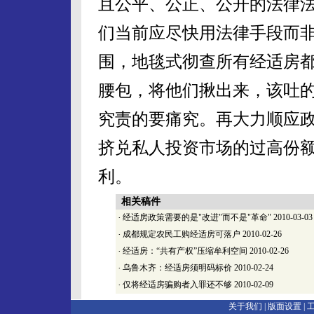
且公平、公正、公开的法律
们当前应尽快用法律手段而
围，地毯式彻查所有经适房都
腰包，将他们揪出来，该吐
究责的要痛究。再大力顺应
挤兑私人投资市场的过高份
利。
相关稿件
·
经适房政策需要的是"改进"而不是"革命"
2010-03-03
·
成都规定农民工购经适房可落户
2010-02-26
·
经适房：“共有产权”压缩牟利空间
2010-02-26
·
乌鲁木齐：经适房须明码标价
2010-02-24
·
仅将经适房骗购者入罪还不够
2010-02-09
关于我们 |
版面设置
|