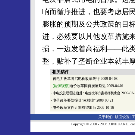
响而循序推进，也要考虑居
膨胀的预期及公共政策的目
进，必然要以其他改革措施
损，一边发着高福利——此
整，贴补了垄断企业本就丰
相关稿件
·
传电力改革将启电价改革先行
2009-04-08
·
[能源观察]
电价改革因何屡屡延迟
2009-04-01
·
中电投总经理陆启洲：电价改革方案将择机出台
2009-03-
·
电价改革要防提价“依赖症”
2008-08-21
·
电价改革文件近期有望出台
2009-10-16
关于我们 |
版面设置
|
Copyright © 2000 - 2006 XINHUA