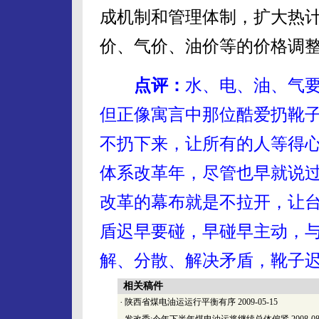
成机制和管理体制，扩大热
价、气价、油价等的价格调
点评：
水、电、油、气要
但正像寓言中那位酷爱扔靴
不扔下来，让所有的人等得
体系改革年，尽管也早就说
改革的幕布就是不拉开，让
盾迟早要碰，早碰早主动，
解、分散、解决矛盾，靴子
相关稿件
·
陕西省煤电油运运行平衡有序
2009-05-15