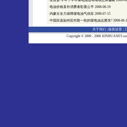
·
发改委:今年下半年煤电油运将继续总体偏紧
2008-08
·
电油价格直补消费者彰显公平
2008-08-19
·
内蒙古全力保障煤电油气供应
2008-07-15
·
中国应该如何应对新一轮的煤电油运紧张?
2008-06-
关于我们 |
版面设置
|
Copyright © 2000 - 2006 XINHUA