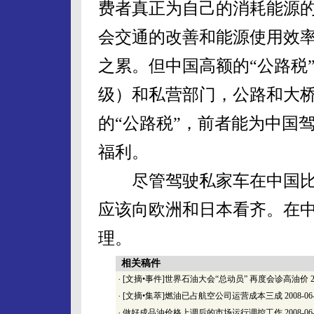
费者真正为自己的消耗能源
会交通的改善和能源使用效
之累。但中国高额的“公路税
级）和私营部门，公路和大
的“公路税”，前者能为中国
福利。
尽管驾驶私家车在中国比
应该向欧洲和日本看齐。在
理。
相关稿件
·
[文摘•事件]世界石油大会“总动员” 再度会诊高油价
2
·
[文摘•集萃]燃油已占航空公司运营成本三成
2008-06
·
做好成品油价格上调后的市场运行调控工作
2008-06