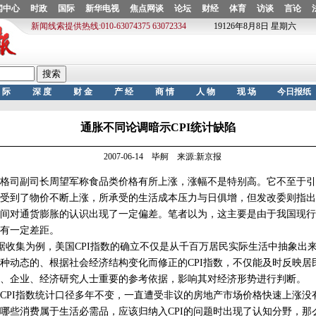
通胀不同论调暗示CPI统计缺陷
2007-06-14 毕舸 来源:新京报
司副司长周望军称食品类价格有所上涨，涨幅不是特别高。它不至于引
到了物价不断上涨，所承受的生活成本压力与日俱增，但发改委则指出
间对通货膨胀的认识出现了一定偏差。笔者以为，这主要是由于我国现行C
有一定差距。
收集为例，美国CPI指数的确立不仅是从千百万居民实际生活中抽象出
种动态的、根据社会经济结构变化而修正的CPI指数，不仅能及时反映居
、企业、经济研究人士重要的参考依据，影响其对经济形势进行判断。
I指数统计口径多年不变，一直遭受非议的房地产市场价格快速上涨没有
哪些消费属于生活必需品，应该归纳入CPI的问题时出现了认知分野，那