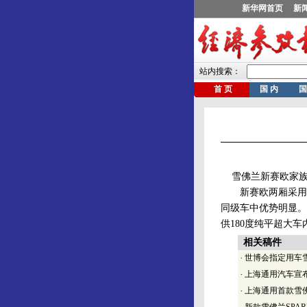
雪佛兰新赛欧家族成员
新赛欧两厢采用大方
同级车中优势明显。
供180度纯平超大车
相关稿件
·
世博会指定用车
·
上海通用汽车宣
·
上海通用首款雪