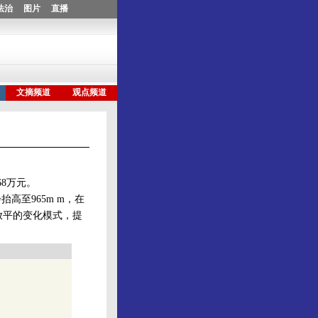
68万元。
至965m m，在
放平的变化模式，提