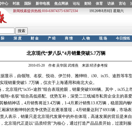
北京现代“梦八队”4月销量突破5.7万辆
2010-05-20 作者:吴华国 武维燕 来源:经济参考报
显示，由领翔、名驭、悦动、伊兰特、雅绅特、i30、ix35、途胜等车
份实现销量突破5 .7万辆，仅次于上海通用和南北大众。
北京现代“ix35+途胜”组合表现抢眼，销量突破9300辆。其中，ix35上市
“领翔+名驭”组合高低搭配、优势互补，深受二三线城市私营企业主的喜
其畅销神话，4月销售将近3.4万辆，1-4月累计销售13.8万辆，稳居国内畅销
典三厢家轿雅绅特的竞争优势正在逐渐显现，4月销量达到了6931辆，市场
人表示，销量只是北京现代发展中的外在体现，高速发展的背后是来自
，北京现代正是以“品质经营”为核心，通过打造产品品质开始，过渡到