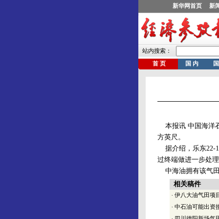
本报讯 中国海洋石
方英尺。
据介绍，乐东22-
过终端做进一步处理
中海油拥有该气田1
相关稿件
·
伊八大油气田项
·
中石油可能出资
·
四川德阳新场气