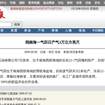
我南海一气田日产气3万立方英尺
2009-09-08 记者：张艺 安蓓 来源:经济参考报
油有限公司7日宣布，位于南海西部海域的乐东22-1气田顺利投产，目前
1气田位于南海西部海域的莺歌海盆地，目前该气田共5口井在产。乐东22-
后，将输往海南省，主要供给该省的炼厂、化工厂及城市居民使用。
00%的权益并自任作业者。
目招标七项流标
2009-07-02
接手伊朗最大气田上游开发
2009-06-05
田一气井发生井喷事故
2009-05-21