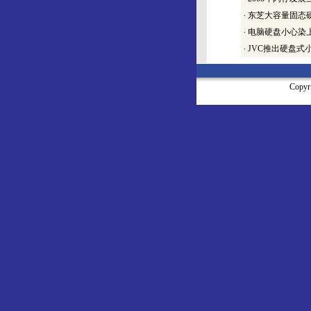
·
东芝大容量固态
·
电脑硬盘小心染上
·
JVC推出硬盘式小型
Copy