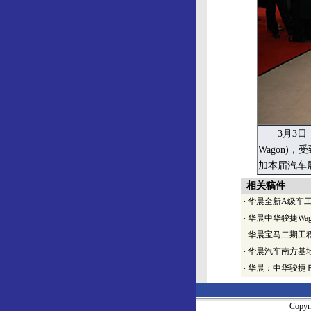
3月3日，
Wagon
加本届汽车
相关稿件
·
华晨全新A级车工
·
华晨中华骏捷Wa
·
华晨宝马二期工
·
华晨汽车南方基
·
华晨：中华骏捷
Copy