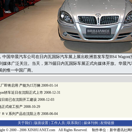
中国华晨汽车公司在日内瓦国际汽车展上展出欧洲首发车型BS4 Wagon(
)，受到媒体广泛关注。当天，第79届日内瓦国际车展正式向媒体开放。华晨
展的惟一中国厂商。
厂即将启用 产能为15万辆
2009-01-14
gon轿车近日在沈阳正式上市
2008-12-31
程日前已在沈阳开工建设
2008-12-03
地正式竣工投产
2008-10-29
ＦＲＶ系列产品在沈阳上市
2008-06-04
关于我们 |
版面设置
|
工作人员
|
联系我们
|
媒体刊例
|
友情链接
right © 2000 - 2006 XINHUANET.com All Rights Reserved. 制作单位：新华通讯