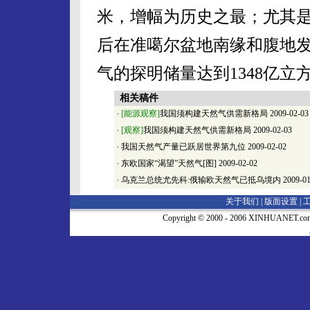
米，增幅为历史之最；尤其
后在准噶尔盆地南缘和腹地
气的探明储量达到1348亿立
相关稿件
·
[能源观察]
我国须构建天然气供需新格局
2009-02-03
·
[观察]
我国须构建天然气供需新格局
2009-02-03
·
我国天然气产量已跃居世界第九位
2009-02-02
·
东欧国家“渴望”天然气[图]
2009-02-02
·
乌克兰总统尤先科:俄输欧天然气已抵乌境内
2009-01
关于我们 |
版面设置
|
Copyright © 2000 - 2006 XINHUA