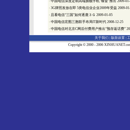
·
中国电信深度定制高端旗舰手机"臻金"推出
2009-01
·
3G牌照发放在即 5类电信业企业2009年受益
2009-01
·
且看电信“三国”如何逐鹿３Ｇ
2009-01-05
·
中国电信宏图三胞联手布局IT新时代
2008-12-25
·
中国电信对北京C网后付费用户推出“预存返话费”
20
关于我们 |
版面设置
|
Copyright © 2000 - 2006 XINHUA