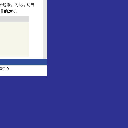
始趋缓。为此，马自
量的20%。
社网络中心