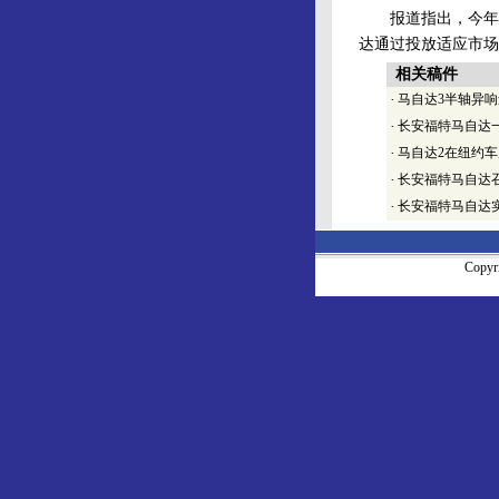
报道指出，今年8月
达通过投放适应市场
相关稿件
·
马自达3半轴异响
·
长安福特马自达一
·
马自达2在纽约车
·
长安福特马自达召
·
长安福特马自达实
Copy