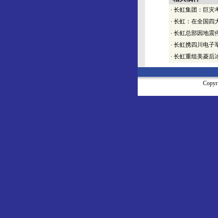
·
长虹集团：巨灾考
·
长虹：在全国四
·
长虹总部因地震
·
长虹携四川电子
·
长虹重组美菱后
Copy