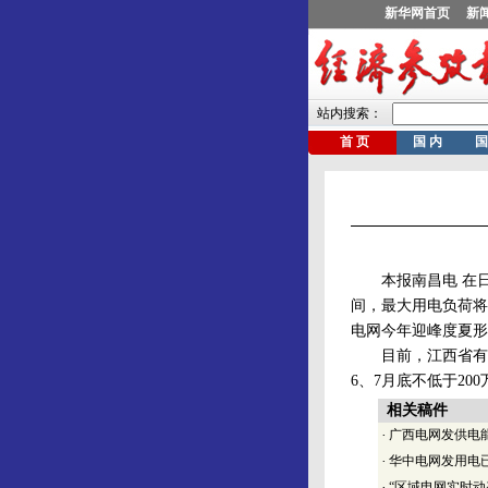
本报南昌电 在日
间，最大用电负荷将
电网今年迎峰度夏形
目前，江西省有关部
6、7月底不低于2
相关稿件
·
广西电网发供电
·
华中电网发用电
·
“区域电网实时动