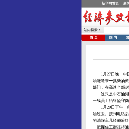
1月27日晚，中
油能送来一批柴油救
部门，在高速全部封
这只是中石油湖南
一线员工始终坚守岗
1月20日下午，师
油过去。接到电话后
的油罐车几经颠簸终
一把握住王衡冻得通