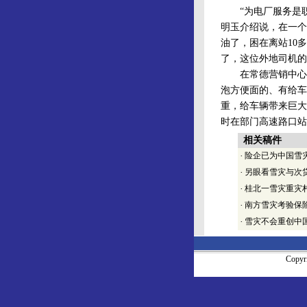
“为电厂服务是职
明玉介绍说，在一个
油了，困在离站10
了，这位外地司机的
在常德营销中心的
泡方便面的、有给车
重，给车辆带来巨大
时在部门高速路口站
相关稿件
·
险企已为中国雪
·
另眼看雪灾与次
·
桂北一雪灾重灾村
·
南方雪灾考验保
·
雪灾不会重创中
Copy