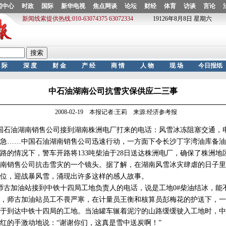
中石油湖南公司抗雪灾保供应二三事
2008-02-19 本报记者:王莉 来源:经济参考报
国石油湖南销售公司接到湖南株洲电厂打来的电话：风雪冰冻阻塞交通，
急……中国石油湖南销售公司迅速行动，一方面下令长沙丁字湾油库备油
路的情况下，警车开路将133吨柴油于28日送达株洲电厂，确保了株洲地
销售公司抗击雪灾的一个镜头。据了解，在湖南风雪冰灾肆虐的日子里
位，迎战暴风雪，涌现出许多这样的感人故事。
古加油站接到中铁十四局工地负责人的电话，说是工地0#柴油结冰，能不能
，师古加油站员工不畏严寒，在计量员王衡和核算员彭梅花的护送下，一车装
于到达中铁十四局的工地。当油罐车辗着泥泞的山路缓缓驶入工地时，中
红的手激动地说：“谢谢你们，这真是雪中送炭啊！”