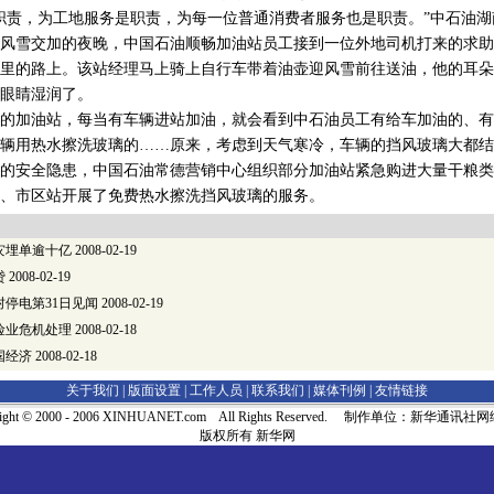
责，为工地服务是职责，为每一位普通消费者服务也是职责。”中石油湖
风雪交加的夜晚，中国石油顺畅加油站员工接到一位外地司机打来的求助
多里的路上。该站经理马上骑上自行车带着油壶迎风雪前往送油，他的耳
眼睛湿润了。
加油站，每当有车辆进站加油，就会看到中石油员工有给车加油的、有
辆用热水擦洗玻璃的……原来，考虑到天气寒冷，车辆的挡风玻璃大都结
的安全隐患，中国石油常德营销中心组织部分加油站紧急购进大量干粮类
、市区站开展了免费热水擦洗挡风玻璃的服务。
灾埋单逾十亿
2008-02-19
贷
2008-02-19
停电第31日见闻
2008-02-19
险业危机处理
2008-02-18
国经济
2008-02-18
关于我们 |
版面设置
|
工作人员
|
联系我们
|
媒体刊例
|
友情链接
right © 2000 - 2006 XINHUANET.com All Rights Reserved. 制作单位：新华通讯
版权所有 新华网