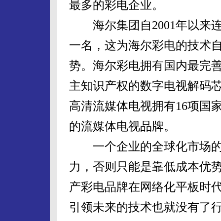
最多的彩电企业。
海尔集团自2001年以来连
一名，这为海尔彩电的技术
势。海尔彩电拥有国内最完
主知识产权的数字电视解码芯片
高清流媒体电视拥有16项国
的流媒体电视品牌。
一个企业的全球化市场的
力，否则只能是靠低成本优
产彩电品牌在网络化平板时
引领未来的技术也就没有了