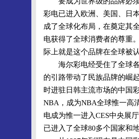
要成为世界级的品牌必须
彩电已进入欧洲、美国、日
成了全球化布局，在奠定其
电获得了全球消费者的尊重
际上就是这个品牌在全球被
海尔彩电经受住了全球各
的引路带动了民族品牌的崛起
时进驻日韩主流市场的中国彩
NBA，成为NBA全球惟一高
电成为惟一进入CES中央展
已进入了全球80多个国家和