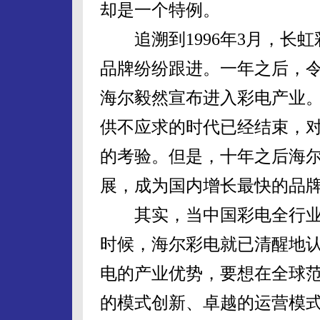
却是一个特例。
追溯到1996年3月，长虹
品牌纷纷跟进。一年之后，
海尔毅然宣布进入彩电产业
供不应求的时代已经结束，
的考验。但是，十年之后海尔
展，成为国内增长最快的品
其实，当中国彩电全行业沉
时候，海尔彩电就已清醒地
电的产业优势，要想在全球
的模式创新、卓越的运营模