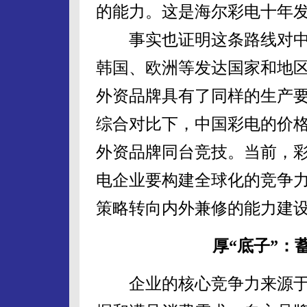
的能力。这是海尔彩电十年
事实也证明这条路线对中
韩国、欧洲等发达国家和地
外资品牌具有了同样的生产
综合对比下，中国彩电的价
外资品牌同台竞技。当前，
电企业要构建全球化的竞争
策略转向内外兼修的能力建
厚“底子”：
企业的核心竞争力来源于