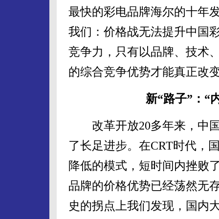
最快的彩电品牌海尔的十年
我们：价格战无法提升中国
竞争力，只有以品牌、技术
的综合竞争优势才能真正改
新“路子”：“
改革开放20多年来，中国
了长足进步。在CRT时代，
降低的模式，短时间内挫败
品牌的价格优势已经荡然无
史的拐点上我们发现，国内