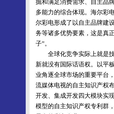
掘和满足消费需求、自主品
多能力的综合体现。海尔彩
尔彩电形成了以自主品牌建
务等诸多优势要素，这是真正
子”。
全球化竞争实际上就是技
新就没有国际话语权。以平
业角逐全球市场的重要平台
流媒体电视的自主知识产权
开发、集成开发四大模块实
模型的自主知识产权专利群