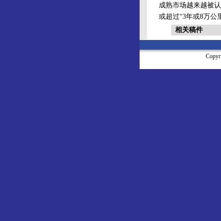
成熟市场越来越被认
或超过“3年或8万公
相关稿件
Copy