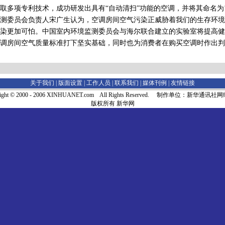
取多项专利技术，成功研发出具有“自动清扫”功能的空调，并将其命名为’
委员会负责人宋广生认为，空调房间空气污染正威胁着我们的生存环境
染更加可怕。中国室内环境监测委员会与海尔联合建立的实验室将提高健
调房间空气质量标准打下坚实基础，同时也为消费者在购买空调时作出判
关于我们 |
版面设置
|
工作人员
|
联系我们
|
媒体刊例
|
友情链接
right © 2000 - 2006 XINHUANET.com All Rights Reserved. 制作单位：新华通讯
版权所有 新华网