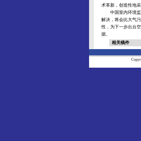
术革新，创造性地采
中国室内环境监测
解决，将会比大气污
性，为下一步出台空
据。
相关稿件
Copy