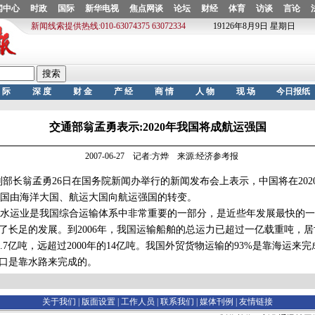
交通部翁孟勇表示:2020年我国将成航运强国
2007-06-27 记者:方烨 来源:经济参考报
长翁孟勇26日在国务院新闻办举行的新闻发布会上表示，中国将在202
国由海洋大国、航运大国向航运强国的转变。
运业是我国综合运输体系中非常重要的一部分，是近些年发展最快的一
到了长足的发展。到2006年，我国运输船舶的总运力已超过一亿载重吨，居世
.7亿吨，远超过2000年的14亿吨。我国外贸货物运输的93%是靠海运来完
进口是靠水路来完成的。
关于我们 |
版面设置
|
工作人员
|
联系我们
|
媒体刊例
|
友情链接