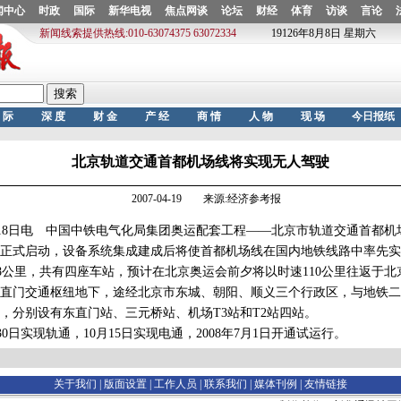
北京轨道交通首都机场线将实现无人驾驶
2007-04-19 来源:经济参考报
8日电 中国中铁电气化局集团奥运配套工程——北京市轨道交通首都机
日正式启动，设备系统集成建成后将使首都机场线在国内地铁线路中率先
公里，共有四座车站，预计在北京奥运会前夕将以时速110公里往返于北
直门交通枢纽地下，途经北京市东城、朝阳、顺义三个行政区，与地铁二
系，分别设有东直门站、三元桥站、机场T3站和T2站四站。
日实现轨通，10月15日实现电通，2008年7月1日开通试运行。
关于我们 |
版面设置
|
工作人员
|
联系我们
|
媒体刊例
|
友情链接