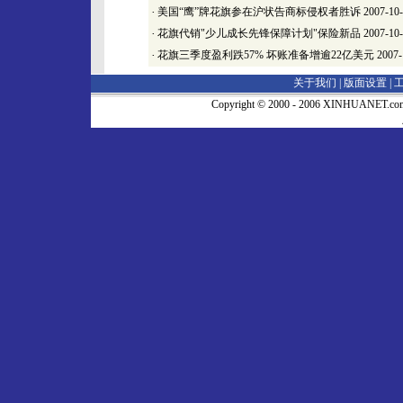
·
美国“鹰”牌花旗参在沪状告商标侵权者胜诉
2007-10
·
花旗代销"少儿成长先锋保障计划"保险新品
2007-10
·
花旗三季度盈利跌57% 坏账准备增逾22亿美元
2007-
关于我们 |
版面设置
|
Copyright © 2000 - 2006 XINHUA