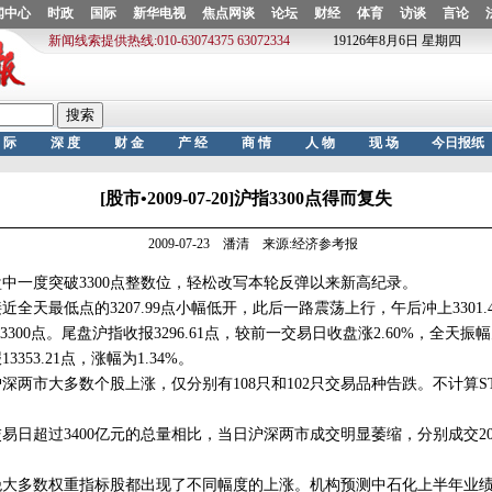
[股市•2009-07-20]沪指3300点得而复失
2009-07-23 潘清 来源:经济参考报
一度突破3300点整数位，轻松改写本轮反弹以来新高纪录。
天最低点的3207.99点小幅低开，此后一路震荡上行，午后冲上3301.
00点。尾盘沪指收报3296.61点，较前一交易日收盘涨2.60%，全天振幅为
53.21点，涨幅为1.34%。
两市大多数个股上涨，仅分别有108只和102只交易品种告跌。不计算S
日超过3400亿元的总量相比，当日沪深两市成交明显萎缩，分别成交2094
大多数权重指标股都出现了不同幅度的上涨。机构预测中石化上半年业绩