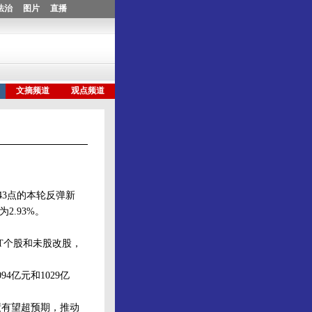
43点的本轮反弹新
2.93%。
T个股和未股改股，
亿元和1029亿
有望超预期，推动