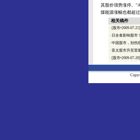
其股价强势涨停。“
煤能源涨幅也都超过
相关稿件
·
[股市•2009-07
·
日全食影响股市
·
中国股市，别伤
·
亚太股市升至雷
·
[股市•2009-0
Copy