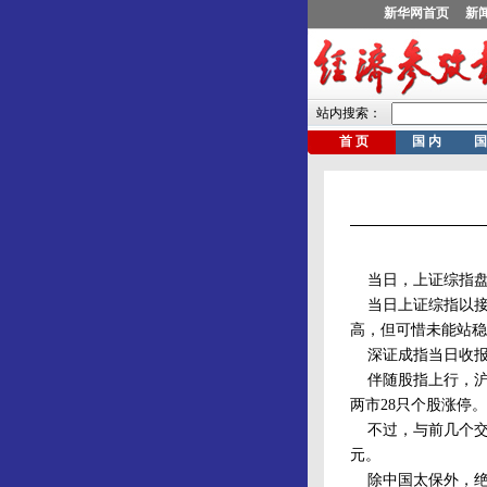
当日，上证综指盘中
当日上证综指以接近全
高，但可惜未能站稳33
深证成指当日收报133
伴随股指上行，沪深
两市28只个股涨停。
不过，与前几个交易
元。
除中国太保外，绝