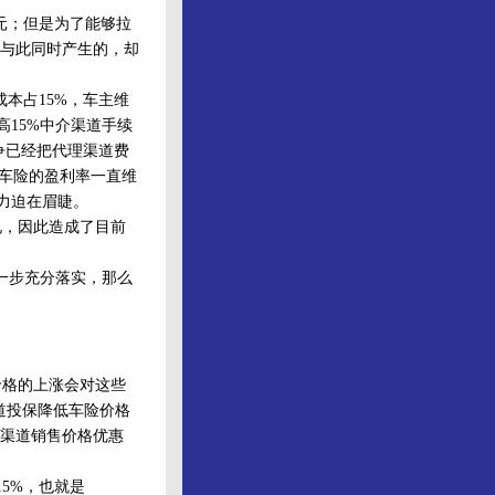
0元；但是为了能够拉
与此同时产生的，却
本占15%，车主维
高15%中介渠道手续
争已经把代理渠道费
司车险的盈利率一直维
力迫在眉睫。
，因此造成了目前
一步充分落实，那么
格的上涨会对这些
道投保降低车险价格
渠道销售价格优惠
15%，也就是