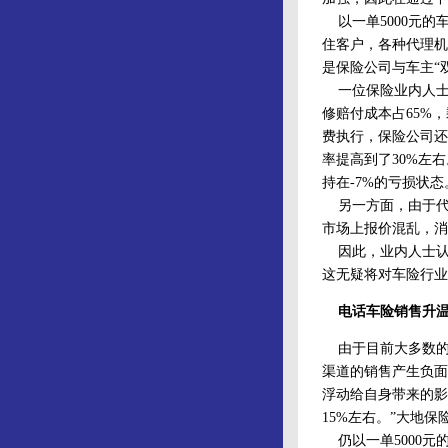
以一单5000元的
住客户，各种代理机
是保险公司与车主“
一位保险业内人士给
修赔付成本占65%
费执行，保险公司还
率提高到了30%左
持在-7%的亏损状
另一方面，由于代
市场上报价混乱，消
因此，业内人士认
这无疑将对车险行业
电话车险销售升
由于目前大多数的
渠道的销售产生负面
浮动给自身带来的影
15%左右。”大地
仍以一单5000元