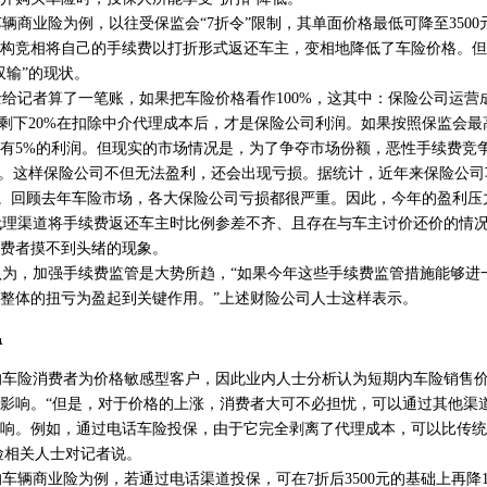
车辆商业险为例，以往受保监会“7折令”限制，其单面价格最低可降至350
构竞相将自己的手续费以打折形式返还车主，变相地降低了车险价格。但
双输”的现状。
记者算了一笔账，如果把车险价格看作100%，这其中：保险公司运营成
，剩下20%在扣除中介代理成本后，才是保险公司利润。如果按照保监会最
有5%的利润。但现实的市场情况是，为了争夺市场份额，恶性手续费竞
右。这样保险公司不但无法盈利，还会出现亏损。据统计，近年来保险公
态。回顾去年车险市场，各大保险公司亏损都很严重。因此，今年的盈利压
理渠道将手续费返还车主时比例参差不齐、且存在与车主讨价还价的情况
费者摸不到头绪的现象。
为，加强手续费监管是大势所趋，“如果今年这些手续费监管措施能够进
整体的扭亏为盈起到关键作用。”上述财险公司人士这样表示。
温
车险消费者为价格敏感型客户，因此业内人士分析认为短期内车险销售价
影响。“但是，对于价格的上涨，消费者大可不必担忧，可以通过其他渠
响。例如，通过电话车险投保，由于它完全剥离了代理成本，可以比传统
保险相关人士对记者说。
的车辆商业险为例，若通过电话渠道投保，可在7折后3500元的基础上再降