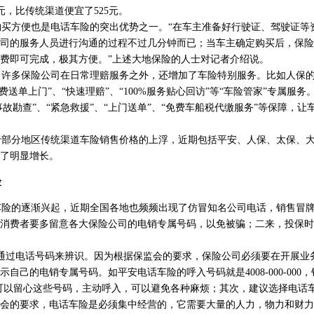
2975元，比传统渠道便宜了525元。
买方便也是电话车险的突出优势之一。“在车主准备好行驶证、驾驶证等
司的服务人员进行沟通的过程不过几分钟而已；当车主确定购买后，保险
费即可完成，极其方便。”上述大地保险的人士对记者介绍说。
许多保险公司在日常理赔服务之外，还增加了车险特别服务。比如人保的
费送单上门”、“快速理赔”、“100%服务贴心回访”等“车险管家”专属服
事故勘查”、“紧急救援”、“上门送单”、“免费车船税代缴服务”等保障，
部分地区传统渠道车险销售价格的上浮，近期包括平安、人保、太保、大
了明显增长。
险
险的逐渐兴起，近期全国各地也频频出现了仿冒知名公司电话，销售冒牌
消费者要多留意各大保险公司的电销专属号码，以免被骗；二来，投保时
通过电话号码来辨识。因为根据保监会的要求，保险公司必须要在开展业
自己的电销专属号码。如平安电话车险的呼入号码就是4008-000-000
。消费者可以留心这些号码，主动呼入，可以避免各种麻烦；其次，建议选择电
会的要求，电话车险是必须集中经营的，它需要大量的人力，物力和财力