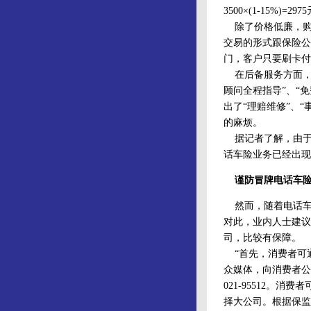
3500×(1-15%)=
除了价格低廉，购
交易的形式跟保险公
门，客户只要刷卡付
在后备服务方面，
顾问全程指导”、“免
出了“理赔维修”、“
的麻烦。
据记者了解，由于
话车险业务已经出现
谨防冒牌电话车
然而，随着电话车
对此，业内人士建议
司，比较有保障。
“首先，消费者可
众媒体，向消费者公示
021-95512
择大公司。根据保监