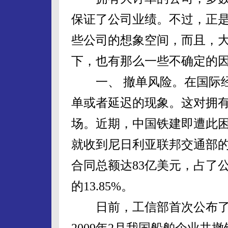
保证了公司业绩。不过，正
些公司的想象空间，而且，
下，也有那么一些不确定的
一、 撤单风险。在国际经
单或者延迟的现象。这对拥
场。近期，中国铁建即遭此困
就收到尼日利亚联邦交通部
合同总额达83亿美元，占了公
的13.85%。
日前，工信部首次公布了我国
2009年2月我国船舶企业共撤