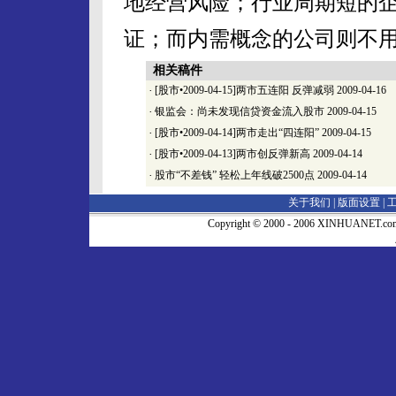
地经营风险；行业周期短的
证；而内需概念的公司则不
相关稿件
·
[股市•2009-04-15]
两市五连阳 反弹减弱
2009-04-16
·
银监会：尚未发现信贷资金流入股市
2009-04-15
·
[股市•2009-04-14]两市走出“四连阳”
2009-04-15
·
[股市•2009-04-13]两市创反弹新高
2009-04-14
·
股市“不差钱” 轻松上年线破2500点
2009-04-14
关于我们 |
版面设置
|
Copyright © 2000 - 2006 XINHUA