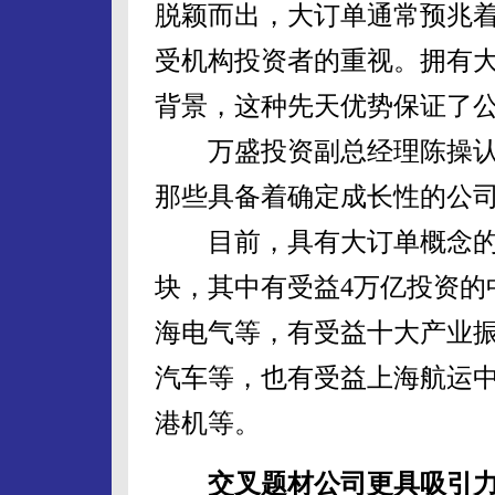
脱颖而出，大订单通常预兆
受机构投资者的重视。拥有
背景，这种先天优势保证了
万盛投资副总经理陈操认
那些具备着确定成长性的公司
目前，具有大订单概念的
块，其中有受益4万亿投资的
海电气等，有受益十大产业
汽车等，也有受益上海航运
港机等。
交叉题材公司更具吸引