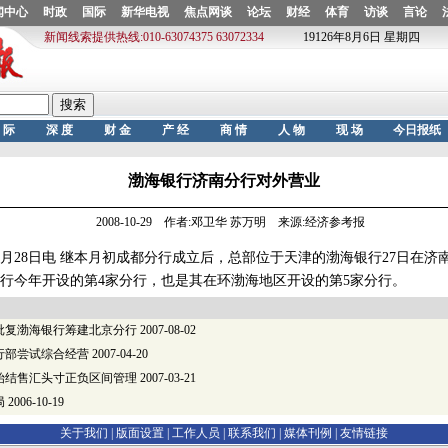
渤海银行济南分行对外营业
2008-10-29 作者:邓卫华 苏万明 来源:经济参考报
28日电 继本月初成都分行成立后，总部位于天津的渤海银行27日在济
行今年开设的第4家分行，也是其在环渤海地区开设的第5家分行。
批复渤海银行筹建北京分行
2007-08-02
行部尝试综合经营
2007-04-20
始结售汇头寸正负区间管理
2007-03-21
局
2006-10-19
关于我们 |
版面设置
|
工作人员
|
联系我们
|
媒体刊例
|
友情链接