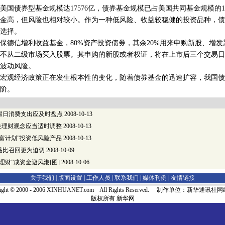
债券型基金规模达17576亿，债券基金规模已占美国共同基金规模的1
金高，但风险也相对较小。作为一种低风险、收益较稳健的投资品种，债
选择。
信增利收益基金，80%资产投资债券，其余20%用来申购新股、增发
不从二级市场买入股票。其申购的新股或者权证，将在上市后三个交易日
波动风险。
观经济政策正在发生根本性的变化，随着债券基金的迅速扩容，我国债
阶。
假日消费支出应及时盘点
2008-10-13
姓理财观念应当适时调整
2008-10-13
富计划”投资低风险产品
2008-10-13
品比召回更为迫切
2008-10-09
理财”成资金避风港[图]
2008-10-06
关于我们 |
版面设置
|
工作人员
|
联系我们
|
媒体刊例
|
友情链接
right © 2000 - 2006 XINHUANET.com All Rights Reserved. 制作单位：新华通讯
版权所有 新华网