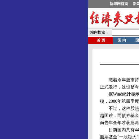
随着今年股市持续
正式发行，这也是今
据Wind统计显示，
模，2006年第四季
不过，这种股热债冷
越困难，而债券基金
而去年全年才获批两
目前国内共有44只
股票基金“一股独大