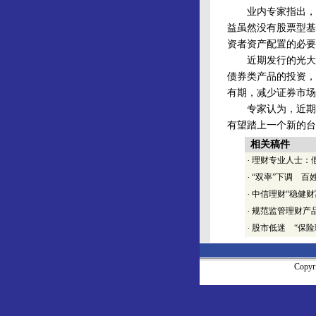
业内专家指出，美国
益虽然没有股票型基
资者资产配置的必要
近期发行的光大保德
债券类产品的投资，
有期，减少证券市场
专家认为，近期宏
有望踏上一个新的台
相关稿件
·
理财专业人士：
·
“双率”下调 百
·
中信理财“稳健财
·
规范监管理财产
·
股市低迷 “保险
Copy