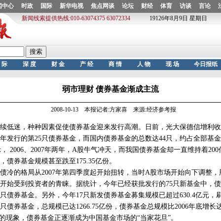
弱市理财 债券基金渐成主流
2008-10-13 本报记者:方家喜 来源:经济参考报
低迷，种种因素促使债券基金迎来发行高潮。日前，光大保德信增利收
年发行的第25只债券基金，而国内债券基金的总数达44只，约占全部基金
 2006、2007年两年，A股牛气冲天，而我国债券基金却一直维持着200
度，债券基金规模甚至跌至175.35亿份。
的格局从2007年第四季度起开始扭转，当时A股市场开始向下调整，
开始受到投资者的青睐。据统计，今年已经获批发行的75只新基金中，债
只债券基金。另外，今年17只新发债券基金募集规模已超过630.4亿元，
债券基金，总规模已达1266.75亿份，债券基金总规模比2006年底增
”的现象，债券基金正逐渐成为中国基金市场的“当家花旦”。