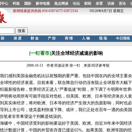
[一钉看市]
关注全球经济减速的影响
2008-10-13 作者:民族证券 徐一钉 来源:经济参考报
们感到美国金融危机比以前预期的要严重。包括中国在内的全球主要央
全球性的经济衰退。目前来看，联合降息行动仍没有阻止全球股市大幅下
最新报告称，世界经济正进入“严重低迷”时期，并下调了今明两年世界
议声明将动用所有可能手段应对危机，但美国、欧洲、日本等经济体步入
到其实体经济，将对欧洲、日本等的经济产生很大的负面影响，同时也必
导到上市公司，使其盈利快速下降。或许，我们正处在百年一遇的由美国
，但笔者非常希望这个判断是错误的。
啸中，中国经济受到的影响要远好于美国、欧洲。但近30年来中国经济
7年统计数据计算，中国的外贸依存度已接近65%。如果美国、欧洲等国的